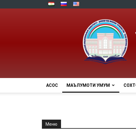
АСОСӢ
МАЪЛУМОТИ УМУМӢ
СОХТ
Меню