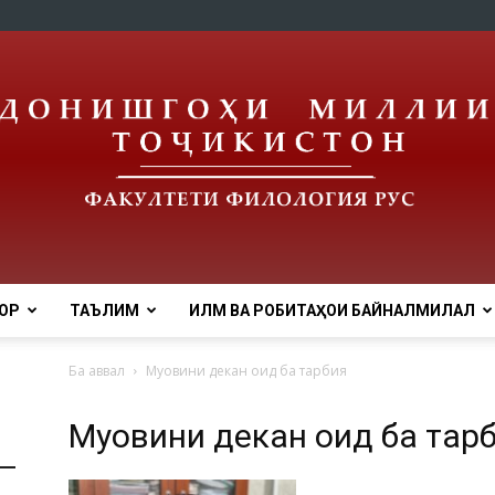
ОР
ТАЪЛИМ
ИЛМ ВА РОБИТАҲОИ БАЙНАЛМИЛАЛӢ
tnu
Ба аввал
Муовини декан оид ба тарбия
Муовини декан оид ба тар