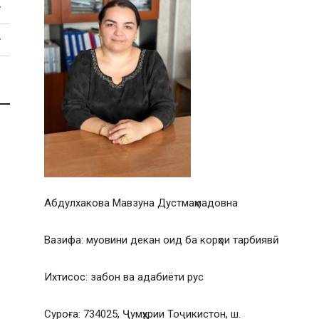
Абдулхакова Мавзуна Дустмаҳмадовна
Вазифа: муовини декан оид ба корҳои тарбиявӣ
Ихтисос: забон ва адабиёти рус
Суроға: 734025, Ҷумҳурии Тоҷикистон, ш.