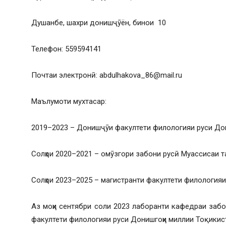
Душанбе, шахри донишҷӯён, бинои 10
Телефон: 559594141
Почтаи электронӣ: аbdulhakova_86@mail.ru
Маълумоти мухтасар:
2019–2023 – Донишҷӯи факултети филологияи руси Дон
Солҳои 2020–2021 – омӯзгори забони русӣ Муассисаи та
Солҳои 2023–2025 – магистранти факултети филологияи
Аз моҳи сентябри соли 2023 лаборанти кафедраи заб
факултети филологияи руси Донишгоҳи миллии Тоқикис