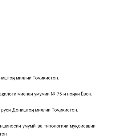
ишгоҳи миллии Тоҷикистон.
ҳсилоти миёнаи умумии № 75-и ноҳияи Ёвон.
 руси Донишгоҳи миллии Тоҷикистон.
оншиносии умумӣ ва типологияи муқоисавии
тон