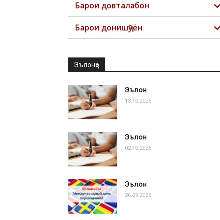
Барои довталабон
Барои донишҷӯён
Эълонҳо
Эълон
13.10.2025
Эълон
02.10.2025
Эълон
26.09.2025